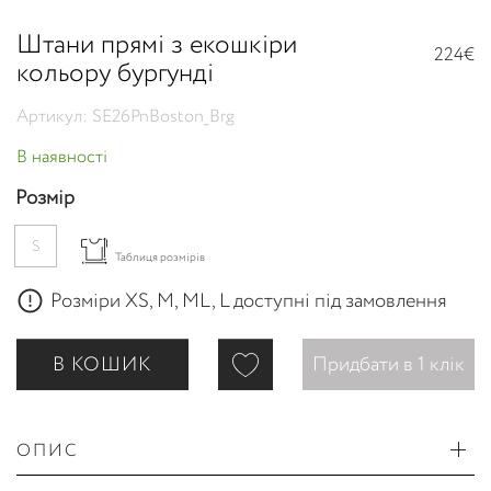
Штани прямі з екошкіри
224€
кольору бургунді
Артикул: SE26PnBoston_Brg
В наявності
Розмір
S
Таблиця розмірів
Розміри XS, M, ML, L доступні під замовлення
В КОШИК
Придбати в 1 клік
ОПИС