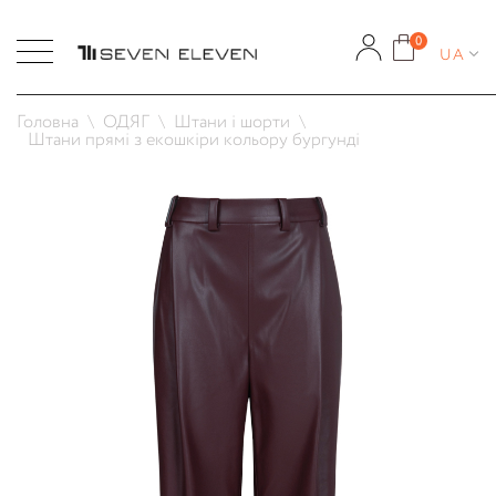
0
UA
Головна
ОДЯГ
Штани і шорти
Штани прямі з екошкіри кольору бургунді