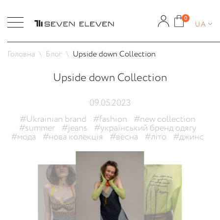
0
UA
Головна
Блог
Upside down Collection
Upside down Collection
09.05.2023
#Ukrainian brand
#fashion
#new collection
#summer
#jeans
#український бренд одягу
#мода
#нова колекція
#весна
#літо
#джинс